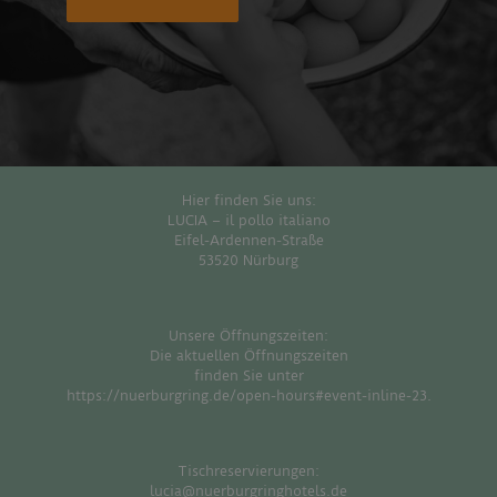
Hier finden Sie uns:
LUCIA – il pollo italiano
Eifel-Ardennen-Straße
53520 Nürburg
Unsere Öffnungszeiten:
Die aktuellen Öffnungszeiten
finden Sie unter
https://nuerburgring.de/open-hours#event-inline-23
.
Tischreservierungen:
lucia@nuerburgringhotels.de