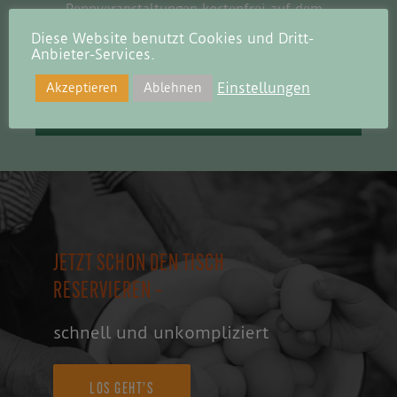
Rennveranstaltungen kostenfrei auf dem
Parkplatz ringcarrée – an Rennveranstaltungen
Diese Website benutzt Cookies und Dritt-
ist das Parken ab 17:00 Uhr kostenfrei
Anbieter-Services.
Einstellungen
Akzeptieren
Ablehnen
– KOSTENFREIE PARKPLÄTZE –
JETZT SCHON DEN TISCH
RESERVIEREN –
schnell und unkompliziert
LOS GEHT’S